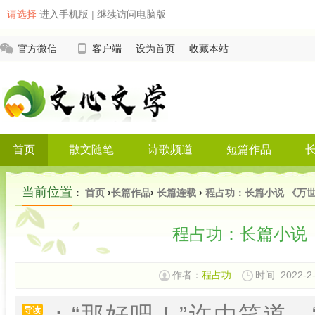
请选择
进入手机版
|
继续访问电脑版
官方微信
客户端
设为首页
收藏本站
首页
散文随笔
诗歌频道
短篇作品
当前位置
：
首页
›
长篇作品
›
长篇连载
›
程占功：长篇小说 《万
程占功：长篇小说
作者：
程占功
时间: 2022-2-
：“那好吧！”许由笑道，
导读