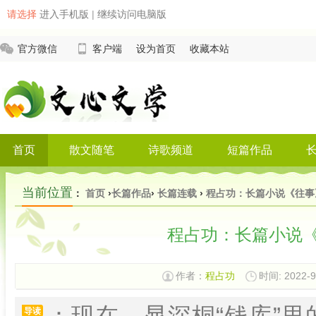
请选择
进入手机版
|
继续访问电脑版
官方微信
客户端
设为首页
收藏本站
首页
散文随笔
诗歌频道
短篇作品
当前位置
：
首页
›
长篇作品
›
长篇连载
›
程占功：长篇小说《往事
程占功：长篇小说
作者：
程占功
时间: 2022-9
：现在，晁深桐“钱库”
导读