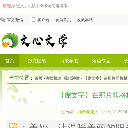
请选择
进入手机版
|
继续访问电脑版
官方微信
客户端
设为首页
收藏本站
首页
散文随笔
诗歌频道
短篇作品
当前位置
：
首页
›
诗歌频道
›
现代诗歌
›
【庞文字】在那片即将枯
【庞文字】在那片即将
作者：
桂西老庞文
时间: 2024-
：美妙，让温暖美丽的阳光
导读