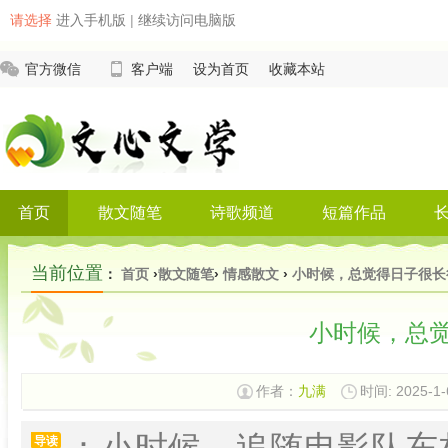
请选择
进入手机版
|
继续访问电脑版
官方微信
客户端
设为首页
收藏本站
首页
散文随笔
诗歌频道
短篇作品
当前位置
：
首页
›
散文随笔
›
情感散文
›
小时候，总觉得日子很长
小时候，总
作者：
九满
时间: 2025-1-
：小时候，追随电影队东
导读