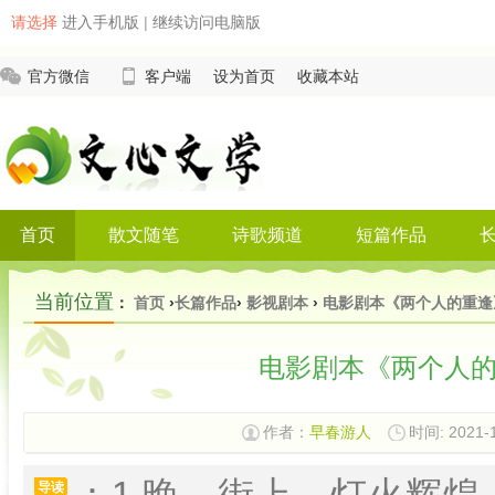
请选择
进入手机版
|
继续访问电脑版
官方微信
客户端
设为首页
收藏本站
首页
散文随笔
诗歌频道
短篇作品
当前位置
：
首页
›
长篇作品
›
影视剧本
›
电影剧本《两个人的重逢
电影剧本《两个人
作者：
早春游人
时间: 2021-1
：1 晚。街上。灯火辉
导读