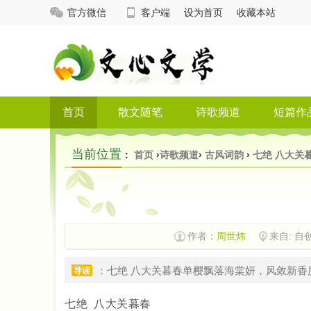
官方微信
客户端
设为首页
收藏本站
首页
散文随笔
诗歌频道
短篇作
当前位置
：
首页
›
诗歌频道
›
古风词韵
›
七绝 八大关
作者：
周世炜
来自: 自
：七绝 八大关暮春单樱飘落海棠妍，风敛新
导读
七绝
八大关暮春