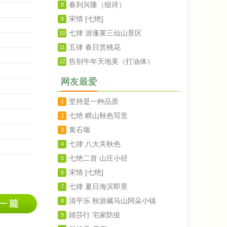
春到兴隆（组诗）
8
宋情 [七绝]
9
七律 游蓬莱三仙山景区
10
五律 春日赏桃花
11
告别牛年天地美（打油体）
12
网友最爱
坚持是一种品质
1
七绝 崂山秋色写意
2
黄石颂
3
七律 八大关秋色
4
七绝二首 山庄小径
5
宋情 [七绝]
6
七律 夏日海滨即景
7
清平乐 秋游藏马山阿朵小镇
8
踏莎行 宅家防疫
9