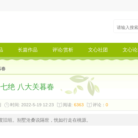
品
长篇作品
评论/赏析
文心社团
文心论
暮春
七绝 八大关暮春
创
时间: 2022-5-19 12:23
阅读:
6363
评论：
0
香度旧垣。别墅沧桑说隔世，恍如行走在桃源。