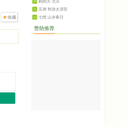
鹧鸪天·无言
10
五律 秋游太清宫
11
收藏
七绝 山乡春日
12
赞助推荐