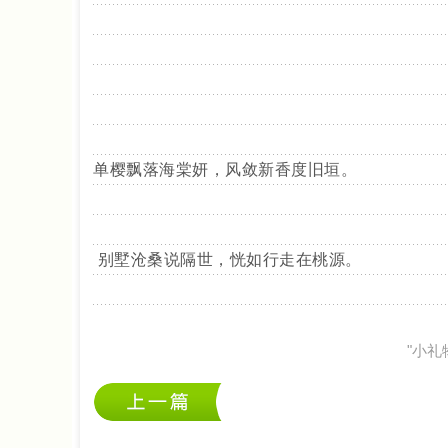
单樱飘落海棠妍，风敛新香度旧垣。
别墅沧桑说隔世，恍如行走在桃源。
"小