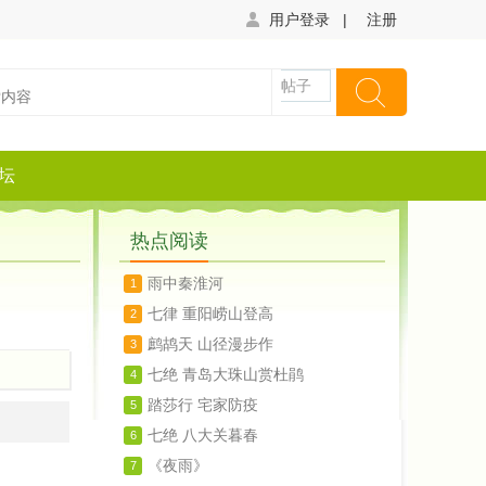
用户登录
|
注册
帖子
坛
热点阅读
雨中秦淮河
1
七律 重阳崂山登高
2
鹧鸪天 山径漫步作
3
七绝 青岛大珠山赏杜鹃
4
踏莎行 宅家防疫
5
七绝 八大关暮春
6
《夜雨》
7