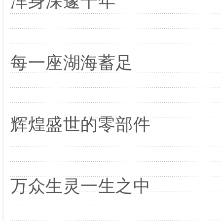
浑身深邃千年
每一座湖海蓄足
辉煌盛世的零部件
万众生灵一生之中