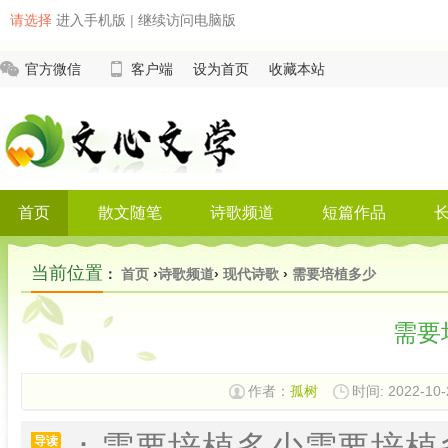
请选择
进入手机版
|
继续访问电脑版
官方微信
客户端
设为首页
收藏本站
首页
散文随笔
诗歌频道
短篇作品
当前位置
：
首页
›
诗歌频道
›
现代诗歌
›
需要培植多少
需要
作者：
孤树
时间: 2022-10-
：需要培植多少需要培植
导读