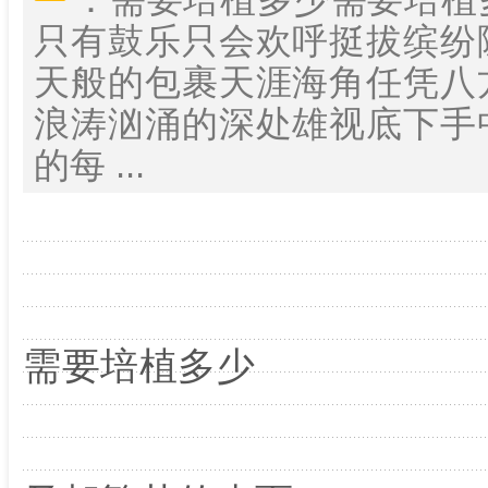
只有鼓乐只会欢呼挺拔缤纷
天般的包裹天涯海角任凭八
浪涛汹涌的深处雄视底下手
的每 ...
需要培植多少