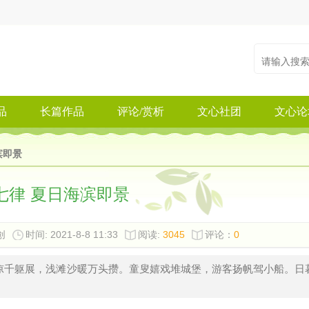
品
长篇作品
评论/赏析
文心社团
文心论
滨即景
七律 夏日海滨即景
创
时间: 2021-8-8 11:33
阅读:
3045
评论：
0
凉千躯展，浅滩沙暖万头攒。童叟嬉戏堆城堡，游客扬帆驾小船。日