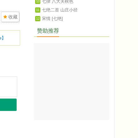
七律 八大关秋色
10
七绝二首 山庄小径
11
收藏
宋情 [七绝]
12
赞助推荐
e】