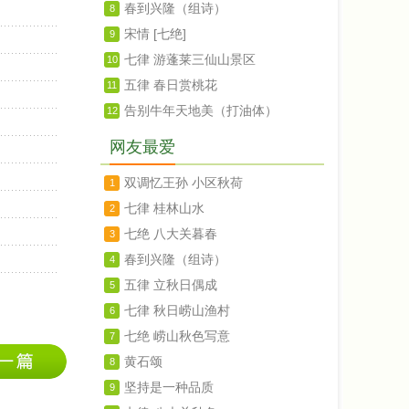
春到兴隆（组诗）
8
宋情 [七绝]
9
七律 游蓬莱三仙山景区
10
五律 春日赏桃花
11
告别牛年天地美（打油体）
12
网友最爱
双调忆王孙 小区秋荷
1
七律 桂林山水
2
七绝 八大关暮春
3
春到兴隆（组诗）
4
五律 立秋日偶成
5
七律 秋日崂山渔村
6
七绝 崂山秋色写意
7
黄石颂
8
坚持是一种品质
9