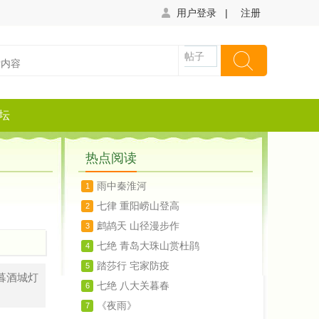
用户登录
|
注册
帖子
坛
热点阅读
雨中秦淮河
1
七律 重阳崂山登高
2
鹧鸪天 山径漫步作
3
七绝 青岛大珠山赏杜鹃
4
踏莎行 宅家防疫
5
暮酒城灯
七绝 八大关暮春
6
《夜雨》
7