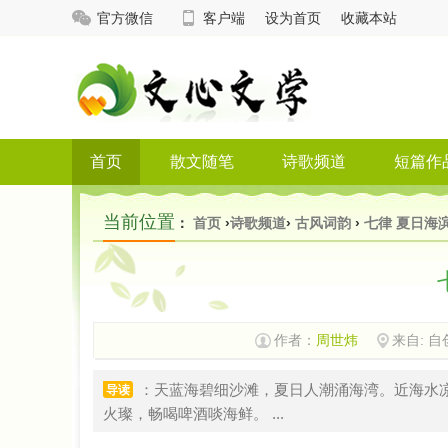
官方微信
客户端
设为首页
收藏本站
首页
散文随笔
诗歌频道
短篇作
当前位置
：
首页
›
诗歌频道
›
古风词韵
›
七律 夏日海
作者：
周世炜
来自: 自
：天蓝海碧细沙滩，夏日人潮涌海湾。近海水
导读
火璨，畅喝啤酒啖海鲜。 ...