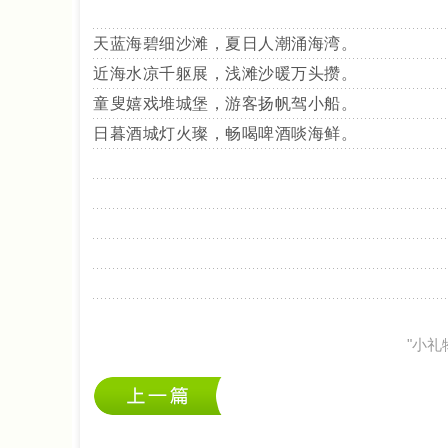
天蓝海碧细沙滩，夏日人潮涌海湾。
近海水凉千躯展，浅滩沙暖万头攒。
童叟嬉戏堆城堡，游客扬帆驾小船。
日暮酒城灯火璨，畅喝啤酒啖海鲜。
"小