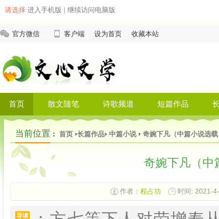
请选择
进入手机版
|
继续访问电脑版
官方微信
客户端
设为首页
收藏本站
首页
散文随笔
诗歌频道
短篇作品
当前位置
：
首页
›
长篇作品
›
中篇小说
›
奇婉下凡（中篇小说选载 . 
奇婉下凡（中篇小
作者：
程占功
时间: 2021-4-
：方七等下人对劳增寿
导读