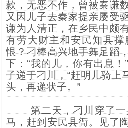
款，无恶不作，曾被秦谦
又因儿子去秦家提亲屡受
谦为人清正，在乡民中颇
有劳大财主和安民知县撑
恨？刁棒高兴地手舞足蹈
下：“我的儿，你有出息！
子递于刁川，“赶明儿骑上
头，再递状子。”
第二天，刁川穿了一身
马，赶到安民县衙。见了