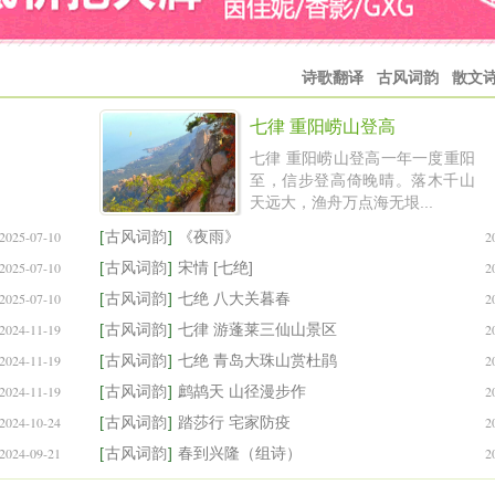
诗歌翻译
古风词韵
散文
七律 重阳崂山登高
七律 重阳崂山登高一年一度重阳
至，信步登高倚晚晴。落木千山
天远大，渔舟万点海无垠...
2025-07-10
[
古风词韵
]
《夜雨》
2
2025-07-10
[
古风词韵
]
宋情 [七绝]
2
2025-07-10
[
古风词韵
]
七绝 八大关暮春
2
2024-11-19
[
古风词韵
]
七律 游蓬莱三仙山景区
2
2024-11-19
[
古风词韵
]
七绝 青岛大珠山赏杜鹃
2
2024-11-19
[
古风词韵
]
鹧鸪天 山径漫步作
2
2024-10-24
[
古风词韵
]
踏莎行 宅家防疫
2
2024-09-21
[
古风词韵
]
春到兴隆（组诗）
2