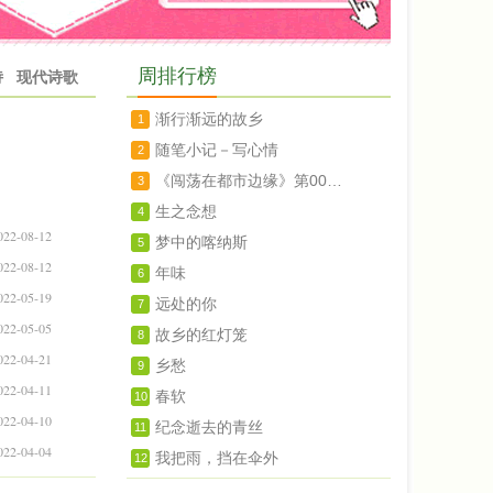
周排行榜
诗
现代诗歌
渐行渐远的故乡
1
随笔小记－写心情
2
《闯荡在都市边缘》第007章
3
生之念想
4
022-08-12
梦中的喀纳斯
5
022-08-12
年味
6
022-05-19
远处的你
7
022-05-05
故乡的红灯笼
8
022-04-21
乡愁
9
022-04-11
春软
10
022-04-10
纪念逝去的青丝
11
022-04-04
我把雨，挡在伞外
12