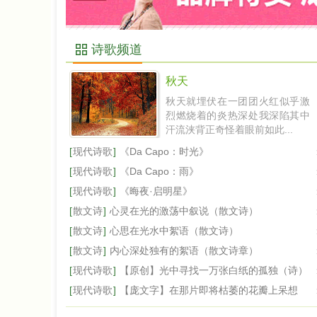
诗歌频道
秋天
秋天就埋伏在一团团火红似乎激
烈燃烧着的炎热深处我深陷其中
汗流浃背正奇怪着眼前如此...
[
现代诗歌
]
《Da Capo：时光》
[
现代诗歌
]
《Da Capo：雨》
[
现代诗歌
]
《晦夜·启明星》
[
散文诗
]
心灵在光的激荡中叙说（散文诗）
[
散文诗
]
心思在光水中絮语（散文诗）
[
散文诗
]
内心深处独有的絮语（散文诗章）
[
现代诗歌
]
【原创】光中寻找一万张白纸的孤独（诗）
[
现代诗歌
]
【庞文字】在那片即将枯萎的花瓣上呆想
（诗