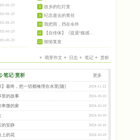
021-01-23
故乡的红灯笼
8
021-01-23
纪念逝去的青丝
9
021-01-23
我把雨，挡在伞外
10
021-01-23
【自传体】《提退*殇感》（散文随笔系列之
11
021-01-23
烦恼复发
12
萌芽作文
日志
笔记
赏析
志·笔记·赏析
更多
2024-11-22
原】最终，把一切都掩埋在水里[随]
2024-10-10
事里的故事
2024-10-10
些卑微的家
2024-10-10
火
2024-10-10
富的安静
2024-10-10
台上的花