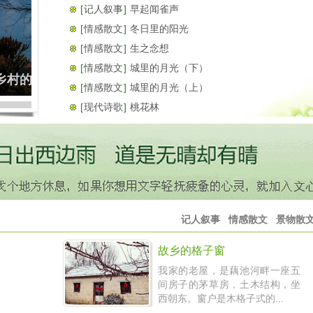
[
记人叙事
]
早起闻雀声
[
情感散文
]
冬日里的阳光
[
情感散文
]
生之念想
[
情感散文
]
城里的月光（下）
漫天飞雪的日子
[
情感散文
]
城里的月光（上）
[
现代诗歌
]
桃花林
记人叙事
情感散文
景物散
故乡的格子窗
我家的老屋，是藕池河畔一座五
间房子的茅草房，土木结构，坐
西朝东。窗户是木格子式的...