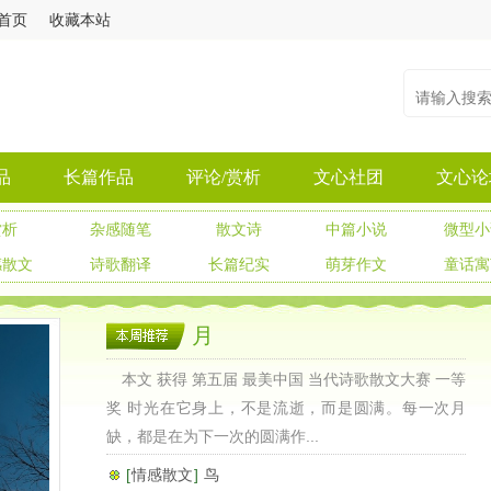
首页
收藏本站
品
长篇作品
评论/赏析
文心社团
文心论
赏析
杂感随笔
散文诗
中篇小说
微型小
感散文
诗歌翻译
长篇纪实
萌芽作文
童话寓
月
本文 获得 第五届 最美中国 当代诗歌散文大赛 一等
奖 时光在它身上，不是流逝，而是圆满。每一次月
缺，都是在为下一次的圆满作...
[
情感散文
]
鸟