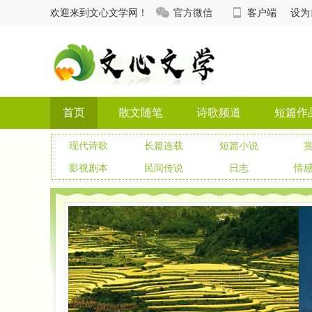
欢迎来到文心文学网！
官方微信
客户端
设为
首页
散文随笔
诗歌频道
短篇作
现代诗歌
长篇连载
短篇小说
影视剧本
民间传说
日志
情