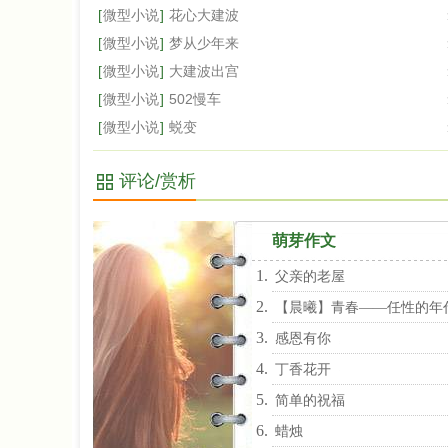
[
微型小说
]
花心大建波
[
微型小说
]
梦从少年来
[
微型小说
]
大建波出宫
[
微型小说
]
502慢车
[
微型小说
]
蜕变
评论/赏析
萌芽作文
父亲的老屋
【晨曦】青春——任性的年
感恩有你
丁香花开
简单的祝福
蜡烛