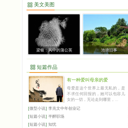
美文美图
梁银：风中的蒲公英
池塘旧事
短篇作品
有一种爱叫母亲的爱
母爱是这个世界上最无私的，是
不求任何回报的，她可以包容儿
女的一切，无论走到哪里，...
[
微型小说
]
李兆文中年创业记
[
短篇小说
]
半醉职场
[
短篇小说
]
知忧