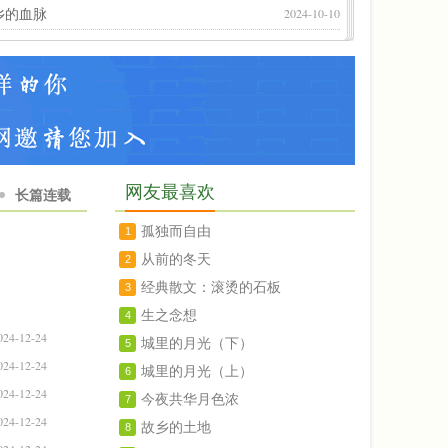
2024-10-10
乡的血脉
网友最喜欢
长篇连载
孤独而自由
1
从前的冬天
2
经典散文：滚烫的石板
3
生之念想
4
024-12-24
城里的月光（下）
5
024-12-24
城里的月光（上）
6
024-12-24
今夜共华月色浓
7
024-12-24
故乡的土地
8