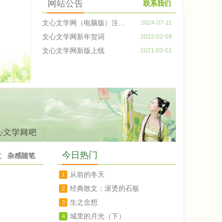
网站公告
联系我们
文心文学网（电脑版）注册及投稿说明
2024-07-11
文心文学网新年贺词
2022-02-09
文心文学网新版上线
2021-03-01
初秋，穿越了梯田的美丽
乡村
今日热门
文
杂感随笔
从前的冬天
1
经典散文：滚烫的石板
2
生之念想
3
城里的月光（下）
4