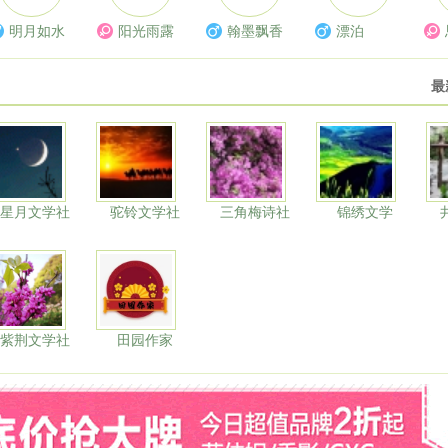
明月如水
阳光雨露
翰墨飘香
漂泊
最
星月文学社
驼铃文学社
三角梅诗社
锦绣文学
紫荆文学社
田园作家