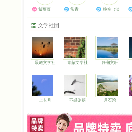
紫蔷薇
常青
晚空（淡
网）
文学社团
晨曦文学社
青藤文学社
静澜文轩
上玄月
不惑则禧
月石湾