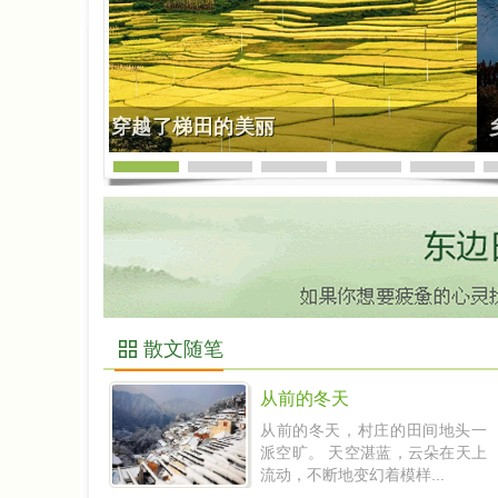
梁银：我在戈壁谈起了一次辽阔
散文随笔
从前的冬天
从前的冬天，村庄的田间地头一
派空旷。 天空湛蓝，云朵在天上
流动，不断地变幻着模样...