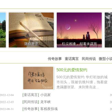
随命寄意
红尘相逢，却素未谋面
传奇故事
童话寓言
民间传说
微型小
500元的爱情契约
500元的爱情契约 华灯初放的城
市街头，我被饥饿纠缠，拖着疲
惫蹒跚张望。 来到青岛这...
2022-12-04
[
童话寓言
]
小说家
2
2022-12-03
[
民间传说
]
龙羊峡
2
2022-08-31
[
传奇故事
]
客栈夜惊魂
2