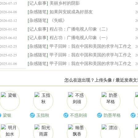
2026-07-15
[
记人叙事
]
美丽乡村的阴影
2
2026-04-06
[
杂感随笔
]
如果與安妮成為好朋友
2
2026-02-12
[
杂感随笔
]
《失眠》
2
2026-01-02
[
记人叙事
]
程占功：广播电视人印象（二）
2
2025-06-02
[
记人叙事
]
程占功：广播电视人印象（一）
2
2025-02-25
[
杂感随笔
]
甲子回眸：我在中国和美国的求学与工作之
2
2025-02-25
路
[
杂感随笔
]
甲子回眸：我在中国和美国的求学与工作之
2
2025-01-06
路
[
杂感随笔
]
甲子回眸：我在中国和美国的求学与工作之
2
路
怎么在这出现？上传头像 / 最近发表
梁银
玉指秋
不惑则禧
韵墨琴格