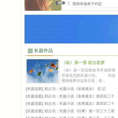
我和幸福有个约定
长篇作品
《命》第一章 前尘若梦
《命》是一部反映改革开放初期
官场生态的长篇小说。 作品
围绕做事业这条主线，依...
[
长篇连载
]
程占功：长篇小说《名将孤女》 后 记
[
长篇连载
]
程占功：长篇小说《名将孤女》第四百三十
一
[
长篇连载
]
程占功：长篇小说《名将孤女》第四百二十
一
[
长篇连载
]
程占功：长篇小说《往事》第一百三十三章