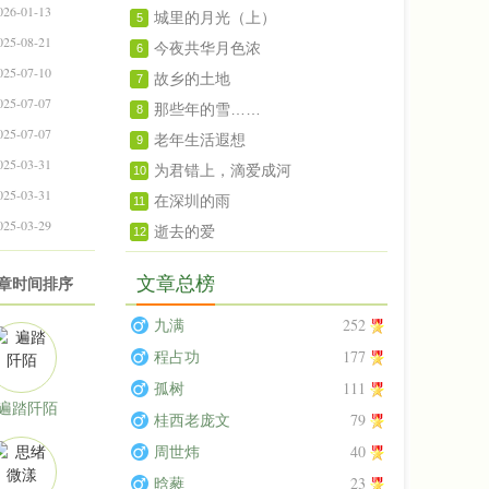
026-01-13
城里的月光（上）
5
025-08-21
今夜共华月色浓
6
025-07-10
故乡的土地
7
025-07-07
那些年的雪……
8
025-07-07
老年生活遐想
9
025-03-31
为君错上，滴爱成河
10
025-03-31
在深圳的雨
11
025-03-29
逝去的爱
12
文章总榜
文章时间排序
252
九满
177
程占功
111
孤树
遍踏阡陌
79
桂西老庞文
40
周世炜
23
晗蕤