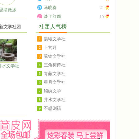
21
马晓春
思绪微漾
15
淡了红颜
社团人气榜
新文学社团
晨曦文学社
1
上玄月
2
驼铃文学社
3
三角梅诗社
4
井水文学社
青藤文学社
5
星月文学社
6
锦绣文学
7
井水文学社
8
不惑则禧
9