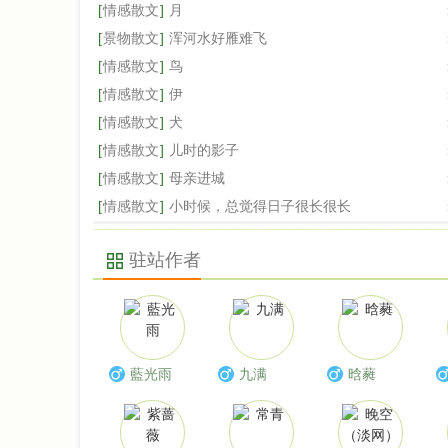
[
情感散文
]
月
[
景物散文
]
浑河水好雁难飞
[
情感散文
]
鸟
[
情感散文
]
伊
[
情感散文
]
犬
[
情感散文
]
儿时的影子
[
情感散文
]
母亲进城
[
情感散文
]
小时候，总觉得日子很长很长
1框架
驻站作者
藍光雨
九满
晗蕤