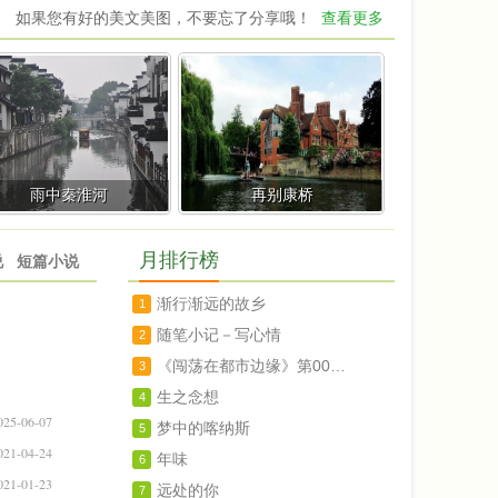
如果您有好的美文美图，不要忘了分享哦！
查看更多
雨中秦淮河
再别康桥
月排行榜
说
短篇小说
渐行渐远的故乡
1
随笔小记－写心情
2
《闯荡在都市边缘》第007章
3
生之念想
4
025-06-07
梦中的喀纳斯
5
021-04-24
年味
6
021-01-23
远处的你
7