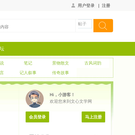
用户登录
|
注册
帖子
坛
说
笔记
景物散文
古风词韵
言
记人叙事
传奇故事
Hi，小游客！
欢迎您来到文心文学网
会员登录
马上注册