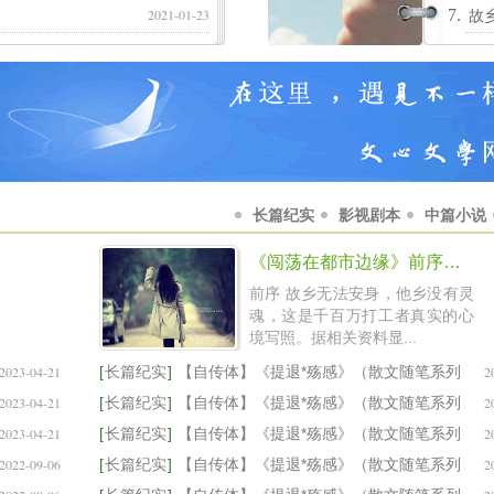
2021-01-23
故
长篇纪实
影视剧本
中篇小说
《闯荡在都市边缘》前序和楔子
前序 故乡无法安身，他乡没有灵
魂，这是千百万打工者真实的心
境写照。据相关资料显...
2023-04-21
[
长篇纪实
]
【自传体】《提退*殇感》（散文随笔系列
2
2023-04-21
之
[
长篇纪实
]
【自传体】《提退*殇感》（散文随笔系列
2
2023-04-21
之
[
长篇纪实
]
【自传体】《提退*殇感》（散文随笔系列
2
2022-09-06
之
[
长篇纪实
]
【自传体】《提退*殇感》（散文随笔系列
2