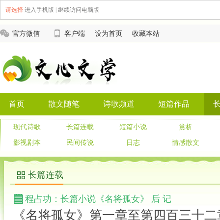
请选择
进入手机版
|
继续访问电脑版
官方微信
客户端
设为首页
收藏本站
首页
散文随笔
诗歌频道
短篇作品
现代诗歌
长篇连载
短篇小说
赏析
影视剧本
民间传说
日志
情感散文
长篇连载
程占功：长篇小说《名将孤女》 后 记
《名将孤女》第一章至第四百三十二