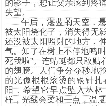
的影子，想让父亲感到疼
失望。
午后，湛蓝的天空，悬
被太阳烧化了，消失得无
还没被太阳照射的地方，
气。知了在树上不停地鸣叫
死我啦”。连蜻蜓都只敢贴
的翅膀。人们争分夺秒地
的光像根根滚烫的银针扎
阳，希望它早点坠入丛林
样，光线会柔和一点，温度