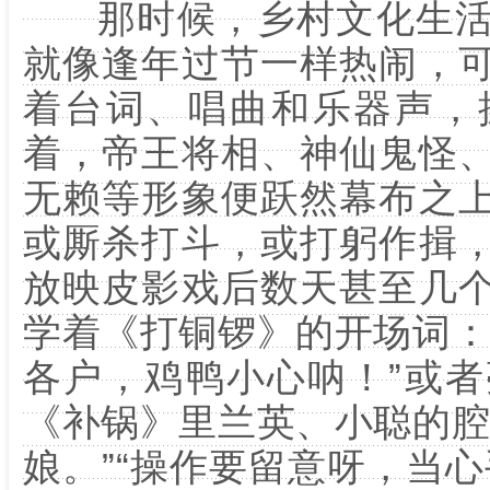
那时候，乡村文化生活
就像逢年过节一样热闹，
着台词、唱曲和乐器声，
着，帝王将相、神仙鬼怪
无赖等形象便跃然幕布之
或厮杀打斗，或打躬作揖
放映皮影戏后数天甚至几
学着《打铜锣》的开场词：
各户，鸡鸭小心呐！”或
《补锅》里兰英、小聪的腔
娘。”“操作要留意呀，当