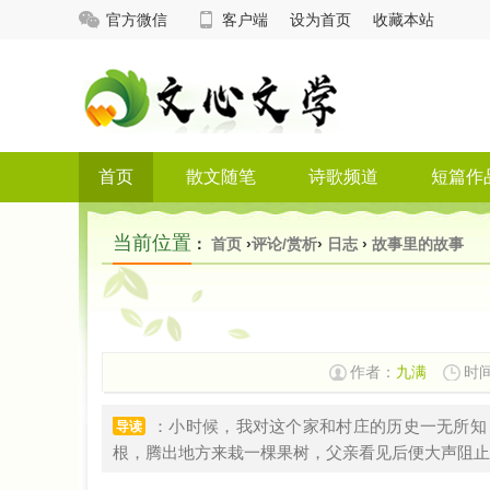
官方微信
客户端
设为首页
收藏本站
首页
散文随笔
诗歌频道
短篇作
当前位置
：
首页
›
评论/赏析
›
日志
›
故事里的故事
作者：
九满
时间:
：小时候，我对这个家和村庄的历史一无所知
导读
根，腾出地方来栽一棵果树，父亲看见后便大声阻止：“