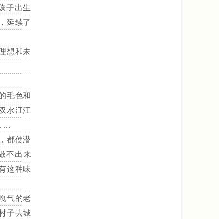
孩子出生
，延续了
理想和未
的毛色和
双水汪汪
……
，都使潜
做不出来
有这种味
嘎气的老
村子去城