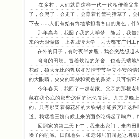
在乡村，人们就是这样一代一代相传着父辈或
了，会爬了，会走了，会背着竹筐割猪草了，会
下去……人们有始有终地承担着各自的角色，伴
那年高考，我圆了我的大学梦。随后，我告别
来的无限憧憬，上省城读大学，去大都市广州工
在外的日子，有时夜半梦醒，我会突然想起从
弯弯的田埂。冒着炊烟的茅舍。也会无端地想
花纹，硕大无比的乳房和发情季节坐立不安的情
的大眼睛，尖尖的耳朵和黄色的鼻梁，只可惜它
今年春天，我回了一趟老家。父亲的那根老烟
藏在我心底的那些悠远的记忆复活。尤其是晚
的。只有那架着棉花杆的大铁锅才能煮烹出这种
道。我端着三嫂侍候上来的面条吃得起了响声，
回到家的第二天下午，我走出家门，走向田野
嗓子的吼喊。田间地头，和老邻居们聊起这堵墙