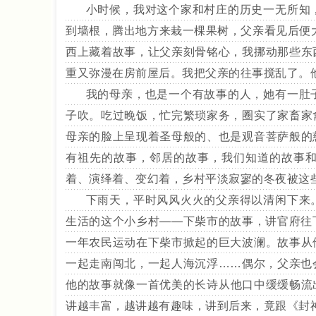
小时候，我对这个家和村庄的历史一无所知，
到墙根，腾出地方来栽一棵果树，父亲看见后便大
西上藏着故事，让父亲刻骨铭心，我挪动那些东
重又弥漫在房前屋后。我把父亲的往事搅乱了。
我的母亲，也是一个有故事的人，她有一肚子
子吹。吃过晚饭，忙完繁琐家务，圈实了家畜家
母亲的脸上呈现着圣母般的、也是观音菩萨般的
有祖先的故事，邻居的故事，我们知道的故事
着、演绎着、变幻着，乡村平淡寂寥的冬夜被这
下雨天，平时风风火火的父亲得以清闲下来。
生活的这个小乡村——下柴市的故事，讲官府往
一年农民运动在下柴市掀起的巨大波澜。故事从
一起走南闯北，一起人海沉浮……偶尔，父亲也
他的故事就像一首优美的长诗从他口中缓缓畅流
讲越丰富，越讲越有趣味，讲到后来，竟跟《封