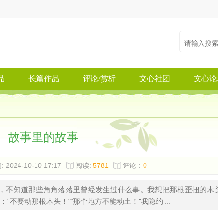
品
长篇作品
评论/赏析
文心社团
文心论
故事里的故事
 2024-10-10 17:17
阅读:
5781
评论：
0
，不知道那些角角落落里曾经发生过什么事。我想把那根歪扭的木
不要动那根木头！”“那个地方不能动土！”我隐约 ...