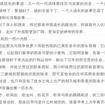
祖先的事迹，又一代一代演绎着传宗与发家的历史：一个
插秧了，娶媳妇了，媳妇生孩子了。一个人成长的故事完成了
随和出演着故事……
了亲人和朋友，跨过那条伴我成长的藕池河，怀揣着对人生
作，走向了外面那更加广阔、更加玄妙神奇的世界。
前的一些小光阴……
起那头与我争抢萝卜而咬伤我的已离世多年的那头母猪，它
景；记起我们家养的那条可爱的小黄狗，它聪明灵敏，有着一
在那场村子里兴起的打狗运动中，献出了它年轻而宝贵的生命
枪，外祖父用过的那条拐杖，我小时候用过的那些粗瓷黄坛
上三嫂做的那顿肉丝面的味道，那可是他乡的任何高师名厨都
味道，也只有添加了故乡土地上出产的朝天椒和香葱的面条才
声音像扯断一匹长布。
，听风吹，听虫叫，听花开，听草与草的喁喁私语，听三哥
是谁垒的。那条抗旱沟是什么时候挖的。谁最早考上大学离开