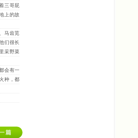
着三哥屁
地上的故
、马齿苋
他们很长
里采野菜
都会有一
火种，都