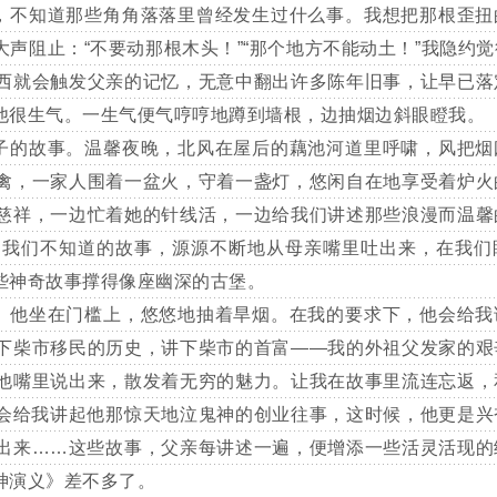
不知道那些角角落落里曾经发生过什么事。我想把那根歪扭
声阻止：“不要动那根木头！”“那个地方不能动土！”我隐约
西就会触发父亲的记忆，无意中翻出许多陈年旧事，让早已落
他很生气。一生气便气哼哼地蹲到墙根，边抽烟边斜眼瞪我。
的故事。温馨夜晚，北风在屋后的藕池河道里呼啸，风把烟
禽，一家人围着一盆火，守着一盏灯，悠闲自在地享受着炉火
慈祥，一边忙着她的针线活，一边给我们讲述那些浪漫而温馨
和我们不知道的故事，源源不断地从母亲嘴里吐出来，在我们
些神奇故事撑得像座幽深的古堡。
他坐在门槛上，悠悠地抽着旱烟。在我的要求下，他会给我
下柴市移民的历史，讲下柴市的首富——我的外祖父发家的艰
他嘴里说出来，散发着无穷的魅力。让我在故事里流连忘返，
会给我讲起他那惊天地泣鬼神的创业往事，这时候，他更是兴
出来……这些故事，父亲每讲述一遍，便增添一些活灵活现的
神演义》差不多了。