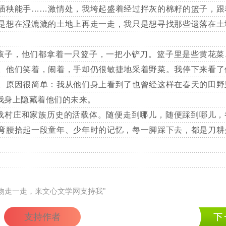
插秧能手……激情处，我垮起盛着经过拌灰的棉籽的篮子，跟
是想在湿漉漉的土地上再走一走，我只是想寻找那些遗落在土
子，他们都拿着一只篮子，一把小铲刀。篮子里是些黄花菜
。他们笑着，闹着，手却仍很敏捷地采着野菜。我停下来看了
。原因很简单：我从他们身上看到了也曾经这样在春天的田野
我身上隐藏着他们的未来。
村庄和家族历史的活载体。随便走到哪儿，随便踩到哪儿，
弯腰拾起一段童年、少年时的记忆，每一脚踩下去，都是刀耕
礼物走一走，来文心文学网支持我"
支持作者