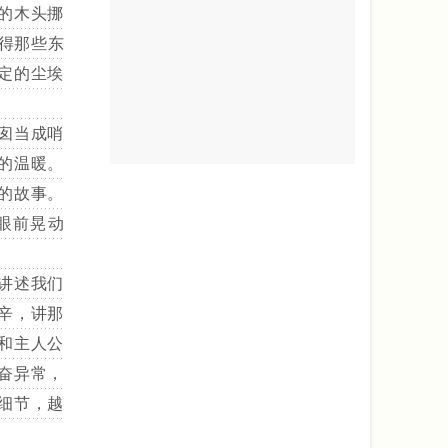
的木头挪
觉得那些东
定的尘埃
囱当成哨
的温暖。
的故事。
眼前晃动
讲述我们
辛，讲那
和主人公
奋异常，
细节，越