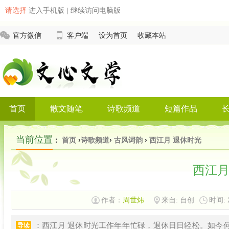
请选择
进入手机版
|
继续访问电脑版
官方微信
客户端
设为首页
收藏本站
首页
散文随笔
诗歌频道
短篇作品
当前位置
：
首页
›
诗歌频道
›
古风词韵
›
西江月 退休时光
西江月
作者：
周世炜
来自: 自创
时间: 2
：西江月 退休时光工作年年忙碌，退休日日轻松。如今
导读