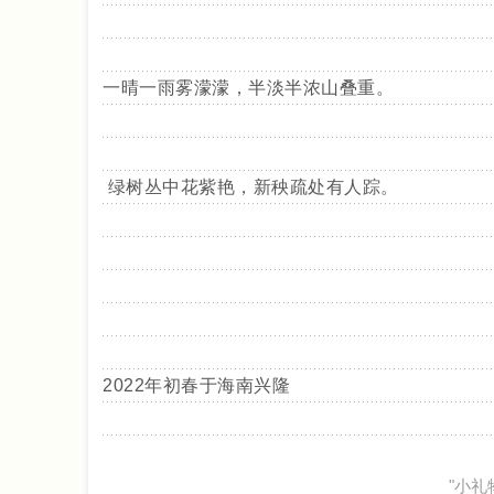
一晴一雨雾濛濛，半淡半浓山叠重。
绿树丛中花紫艳，新秧疏处有人踪。
2022
年初春于海南兴隆
"小