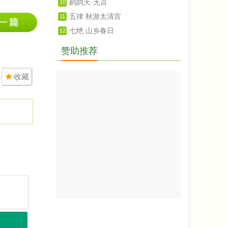
鹧鸪天·无言
10
五律 秋游太清宫
11
七绝 山乡春日
12
赞助推荐
收藏