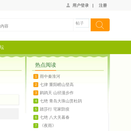
用户登录
|
注册
帖子
坛
热点阅读
雨中秦淮河
1
七律 重阳崂山登高
2
鹧鸪天 山径漫步作
3
七绝 青岛大珠山赏杜鹃
4
踏莎行 宅家防疫
5
七绝 八大关暮春
6
《夜雨》
7