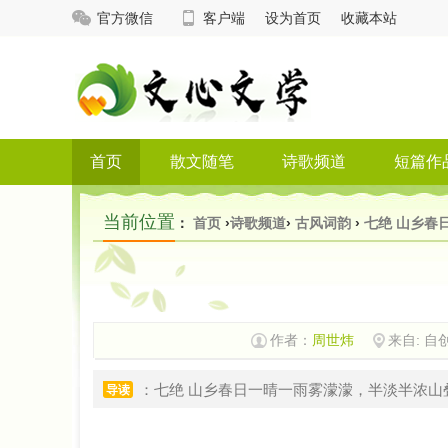
官方微信
客户端
设为首页
收藏本站
首页
散文随笔
诗歌频道
短篇作
当前位置
：
首页
›
诗歌频道
›
古风词韵
›
七绝 山乡春
作者：
周世炜
来自: 自
：七绝 山乡春日一晴一雨雾濛濛，半淡半浓山
导读