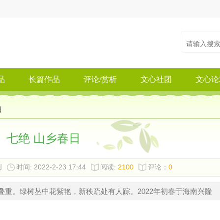
品
长篇作品
评论/赏析
文心社团
文心论
日
七绝 山乡春日
创
时间: 2022-2-23 17:44
阅读:
2100
评论：
0
叠重。绿树丛中花紫艳，新秧疏处有人踪。2022年初春于海南兴隆