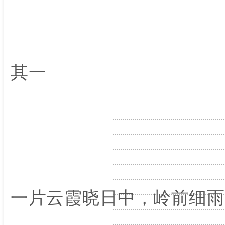
其一
一片云霞晓日中，岭前细雨