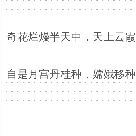
奇花烂熳半天中，天上云霞
自是月宫丹桂种，嫦娥移种