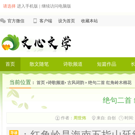
请选择
进入手机版
|
继续访问电脑版
官方微信
客户端
设为首页
收藏本站
首页
散文随笔
诗歌频道
短篇作品
当前位置
：
首页
›
诗歌频道
›
古风词韵
›
绝句二首 红角岭木棉花
绝句二首
作者：
周世炜
来自: 自创
时间: 
：红角岭是海南五指山延
导读