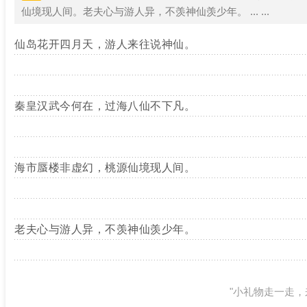
仙境现人间。老夫心与游人异，不羡神仙羡少年。 ... ...
仙岛花开四月天，游人来往说神仙。
秦皇汉武今何在，过海八仙不下凡。
海市蜃楼非虚幻，桃源仙境现人间。
老夫心与游人异，不羡神仙羡少年。
"小礼物走一走，