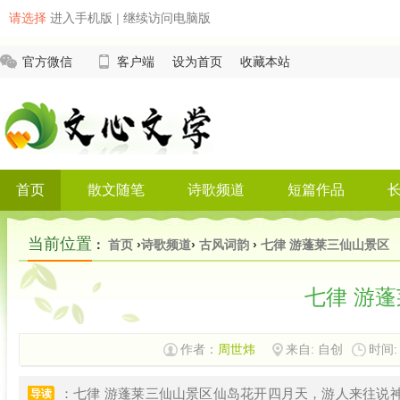
请选择
进入手机版
|
继续访问电脑版
官方微信
客户端
设为首页
收藏本站
首页
散文随笔
诗歌频道
短篇作品
当前位置
：
首页
›
诗歌频道
›
古风词韵
›
七律 游蓬莱三仙山景区
七律 游
作者：
周世炜
来自: 自创
时间: 
：七律 游蓬莱三仙山景区仙岛花开四月天，游人来往说
导读