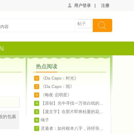
用户登录
|
注册
帖子
坛
热点阅读
《Da Capo：时光》
1
《Da Capo：雨》
2
《晦夜·启明星》
3
【原创】光中寻找一万张白纸的孤独（诗）
4
【庞文字】在那片即将枯萎的花瓣上呆想（诗
5
般的包裹
绳子
6
灵遁者：如何根本八字，诗经等文化来起名字
7