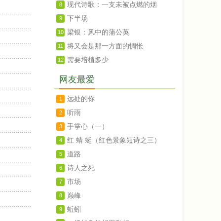
现代诗歌：一支未被点燃的烟
8
下半场
9
梁银：风中的蒲公英
10
将又会是那一方面的惆怅
11
需要培植多少
12
网友最爱
远处的你
1
听雨
2
手掌心（一）
3
红 蜻 蜓（红色景象短诗之三）
4
道路
5
诗人之死
6
市场
7
巅峰
8
蚯蚓
9