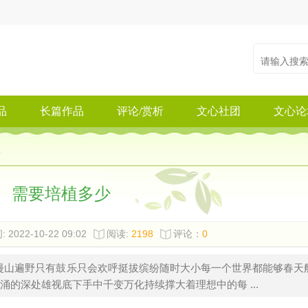
品
长篇作品
评论/赏析
文心社团
文心论
需要培植多少
 2022-10-22 09:02
阅读:
2198
评论：
0
漫山遍野只有鼓乐只会欢呼挺拔缤纷随时大小每一个世界都能够春天
的深处雄视底下手中千变万化持续撑大着理想中的每 ...