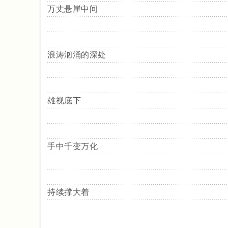
万丈悬崖中间
浪涛汹涌的深处
雄视底下
手中千变万化
持续撑大着