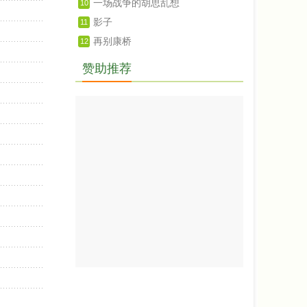
一场战争的胡思乱想
10
影子
11
再别康桥
12
赞助推荐