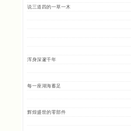
说三道四的一草一木
浑身深邃千年
每一座湖海蓄足
辉煌盛世的零部件