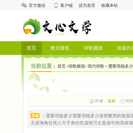
官方微信
客户端
设为首页
收藏本站
首页
散文随笔
诗歌频道
短篇作
当前位置
：
首页
›
诗歌频道
›
现代诗歌
›
需要培植多少
作者：
孤树
时间:
：需要培植多少需要培植多少圣朝繁荣的表面
导读
天涯海角任凭八方子弟任性滥情万丈悬崖中间浪涛汹涌