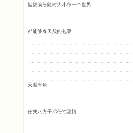
挺拔缤纷随时大小每一个世界
都能够春天般的包裹
天涯海角
任凭八方子弟任性滥情