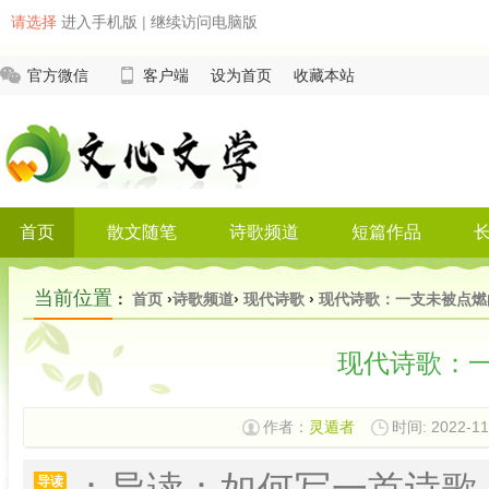
请选择
进入手机版
|
继续访问电脑版
官方微信
客户端
设为首页
收藏本站
首页
散文随笔
诗歌频道
短篇作品
当前位置
：
首页
›
诗歌频道
›
现代诗歌
›
现代诗歌：一支未被点燃
现代诗歌：
作者：
灵遁者
时间: 2022-11
：导读：如何写一首诗歌
导读