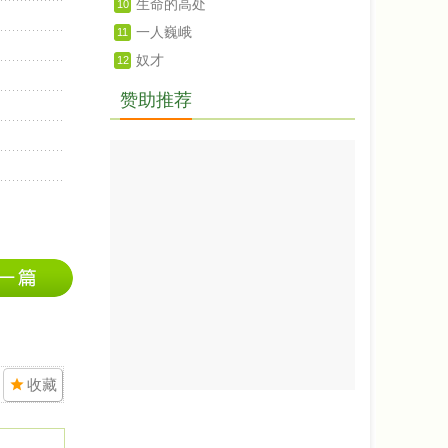
生命的高处
10
一人巍峨
11
奴才
12
赞助推荐
收藏