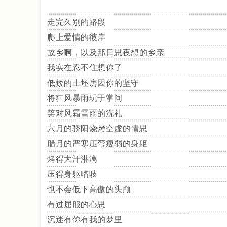
走完久别的路段
爬上爱情的彼岸
故乡啊，以及那日思夜想的乡亲
我实在忍不住想你了
低矮的土坯房因你的坚守
将狂风暴雨玩于掌间
笑对风霜雪雨的洗礼
六月的骄阳烧烤空虚的情思
腊月的严寒压弯瘦弱的身躯
烤得大汗淋漓
压得身躯咯吱
也不会低下高傲的头颅
有过屈服的心思
沉迷有你有我的梦里