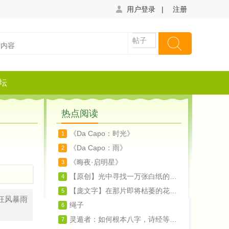
用户登录
|
注册
帖子
坛
热点阅读
《Da Capo：时光》
1
《Da Capo：雨》
2
《晦夜·启明星》
3
【原创】光中寻找一万张白纸的孤独（诗）
4
【庞文字】在那片即将枯萎的花瓣上呆想（诗
5
狂风暴雨
绳子
6
灵遁者：如何根本八字，诗经等文化来起名字
7