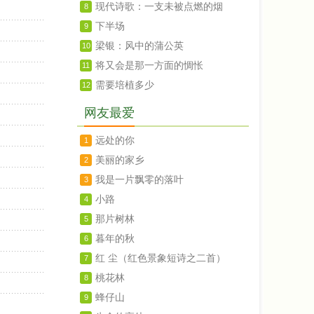
现代诗歌：一支未被点燃的烟
8
下半场
9
梁银：风中的蒲公英
10
将又会是那一方面的惆怅
11
需要培植多少
12
网友最爱
远处的你
1
美丽的家乡
2
我是一片飘零的落叶
3
小路
4
那片树林
5
暮年的秋
6
红 尘（红色景象短诗之二首）
7
桃花林
8
蜂仔山
9