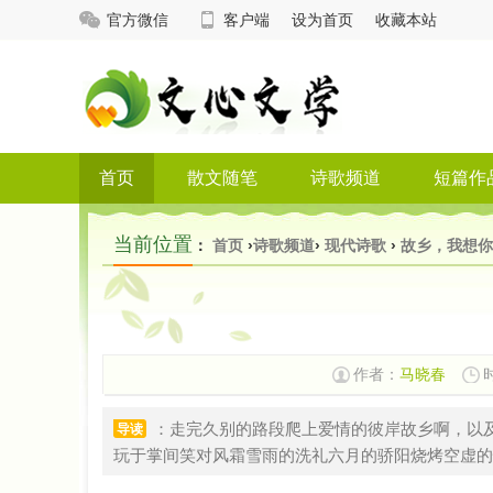
官方微信
客户端
设为首页
收藏本站
首页
散文随笔
诗歌频道
短篇作
当前位置
：
首页
›
诗歌频道
›
现代诗歌
›
故乡，我想你
作者：
马晓春
时
：走完久别的路段爬上爱情的彼岸故乡啊，以
导读
玩于掌间笑对风霜雪雨的洗礼六月的骄阳烧烤空虚的情