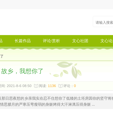
品
长篇作品
评论/赏析
文心社团
文心论
了
故乡，我想你了
间: 2021-8-6 08:50
阅读:
1136
评论：
0
及那日思夜想的乡亲我实在忍不住想你了低矮的土坯房因你的坚守将
思腊月的严寒压弯瘦弱的身躯烤得大汗淋漓压得身躯 ...