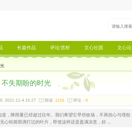
品
长篇作品
评论/赏析
文心社团
文心论
光
不失期盼的时光
: 2021-11-4 15:27
阅读:
1216
评论：
0
知道，降雨量已经超过往年。我们希望它早些收场，不再担心与埋怨
心轻摇雨滴打过的叶片，即使这样还是盈满凉意，好 ...