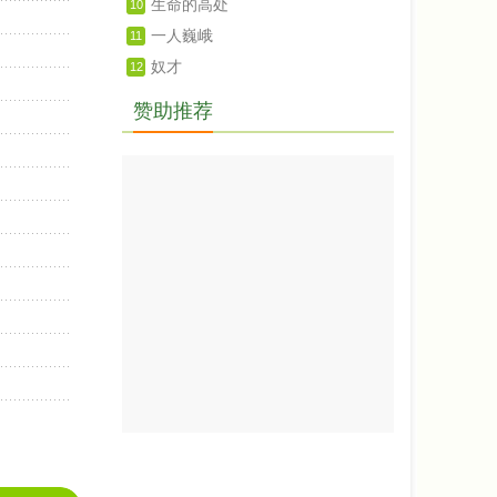
生命的高处
10
一人巍峨
11
奴才
12
赞助推荐