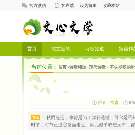
官方微信
客户端
设为首页
收藏本站
首页
散文随笔
诗歌频道
短篇作
当前位置
：
首页
›
诗歌频道
›
现代诗歌
›
不失期盼的时
作者：
常青
时间
：秋雨连连，难得是为了弥补遗憾，可它是否
导读
时节，时节已过它自当走远。风儿似乎鸦雀无声，都无