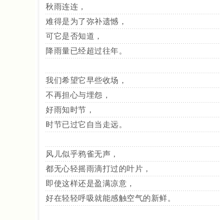
秋雨连连，
难得是为了弥补遗憾，
可它是否知道，
降雨量已经超过往年。
我们希望它早些收场，
不再担心与埋怨，
好雨知时节，
时节已过它自当走远。
风儿似乎鸦雀无声，
都无心轻摇雨滴打过的叶片，
即使这样还是盈满凉意，
好在轻轻呼吸就能感触空气的新鲜。