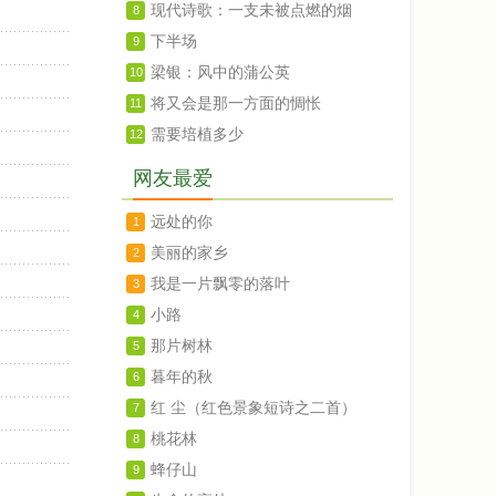
现代诗歌：一支未被点燃的烟
8
下半场
9
梁银：风中的蒲公英
10
将又会是那一方面的惆怅
11
需要培植多少
12
网友最爱
远处的你
1
美丽的家乡
2
我是一片飘零的落叶
3
小路
4
那片树林
5
暮年的秋
6
红 尘（红色景象短诗之二首）
7
桃花林
8
蜂仔山
9