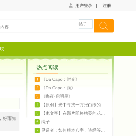
用户登录
|
注册
帖子
坛
热点阅读
《Da Capo：时光》
1
《Da Capo：雨》
2
《晦夜·启明星》
3
【原创】光中寻找一万张白纸的孤独（诗）
4
【庞文字】在那片即将枯萎的花瓣上呆想（诗
5
，好雨知
绳子
6
灵遁者：如何根本八字，诗经等文化来起名字
7