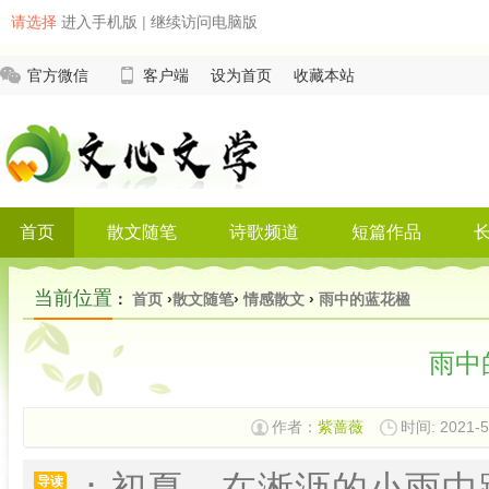
请选择
进入手机版
|
继续访问电脑版
官方微信
客户端
设为首页
收藏本站
首页
散文随笔
诗歌频道
短篇作品
当前位置
：
首页
›
散文随笔
›
情感散文
›
雨中的蓝花楹
雨中
作者：
紫蔷薇
时间: 2021-5
：初夏，在淅沥的小雨中
导读