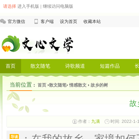
请选择
进入手机版
|
继续访问电脑版
官方微信
客户端
设为首页
收藏本站
首页
散文随笔
诗歌频道
短篇作品
当前位置
：
首页
›
散文随笔
›
情感散文
›
故乡的树
故
作者：
九满
时间: 2022-1-1
：在我的故乡，家境如何
导读