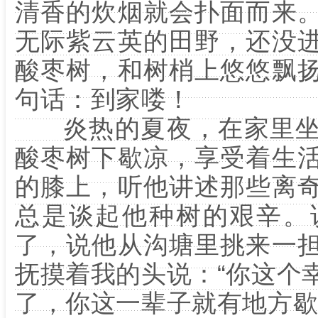
清香的炊烟就会扑面而来
无际紫云英的田野，还没
酸枣树，和树梢上悠悠飘
句话：到家喽！
炎热的夏夜，在家里坐
酸枣树下歇凉，享受着生
的膝上，听他讲述那些离
总是谈起他种树的艰辛。
了，说他从沟塘里挑来一
抚摸着我的头说：“你这个
了，你这一辈子就有地方歇