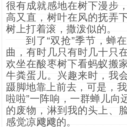
很有成就感地在树下漫步
高又直，树叶在风的抚弄
树上打着滚，撒泼似的。
到了“双抢”季节，蝉在
曲，有时几只有时几十只
欢坐在酸枣树下看蚂蚁搬
牛粪蛋儿。兴趣来时，我
蹑脚地靠上前去，可是，我
啦啦”一阵响，一群蝉儿向
的废物，淋到我的头上、
感觉凉飕飕的。