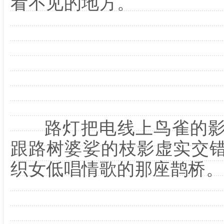
看不见的地方。
路灯把电线上鸟雀的影
跟路树婆娑的枝影虚实交
织女低唱情歌的那座鹊桥。