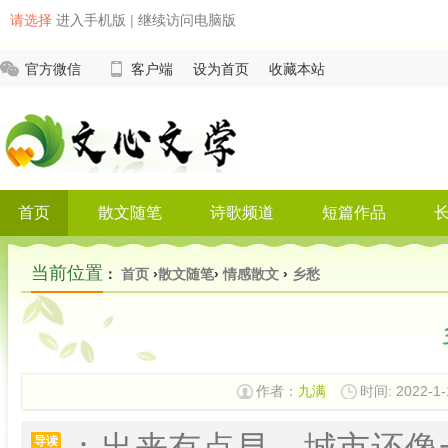
请选择
进入手机版
|
继续访问电脑版
官方微信
客户端
设为首页
收藏本站
首页
散文随笔
诗歌频道
短篇作品
当前位置
：
首页
›
散文随笔
›
情感散文
›
乡愁
作者：
九满
时间: 2022-1-
：出来有点早，城市还像
导读