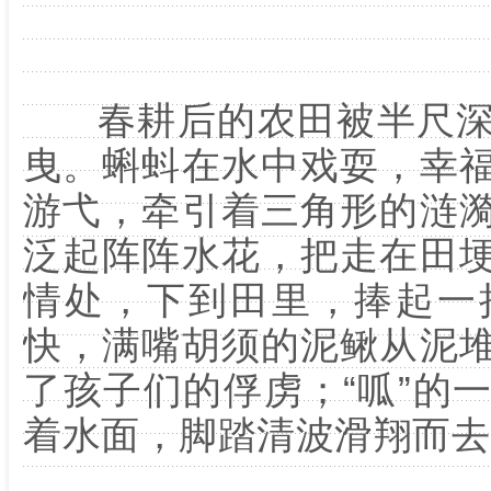
春耕后的农田被半尺深
曳。蝌蚪在水中戏耍，幸
游弋，牵引着三角形的涟
泛起阵阵水花，把走在田
情处，下到田里，捧起一
快，满嘴胡须的泥鳅从泥
了孩子们的俘虏；“呱”的
着水面，脚踏清波滑翔而去