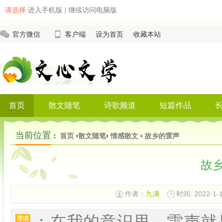
请选择
进入手机版
|
继续访问电脑版
官方微信
客户端
设为首页
收藏本站
首页
散文随笔
诗歌频道
短篇作品
当前位置
：
首页
›
散文随笔
›
情感散文
›
故乡的雷声
故
作者：
九满
时间: 2022-1-1
：在我的意识里，雷声就
导读