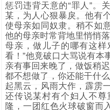
惩罚违背天意的“罪人”。
某，为人心狠暴戾。他有
使母亲如同奴隶。稍不如
他的母亲时常背地里悄悄落
母亲，做儿子的哪有这样
看！”他竟破口大骂说有本
亲有事回来晚了，做饭稍迟
都不想做了，你还能干什么
起黑云，风雨大作，霹雳
还传说某村有个妇人不尊
隆，一团红色火球破窗而入