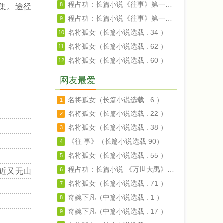
程占功：长篇小说《往事》第一百七十章
8
集。途径
程占功：长篇小说《往事》第一百六十八章
9
名将孤女（长篇小说选载 . 34 ）
10
名将孤女（长篇小说选载 . 62 ）
11
名将孤女（长篇小说选载 . 60 ）
12
网友最爱
名将孤女（长篇小说选载 . 6 ）
1
名将孤女（长篇小说选载 . 22 ）
2
名将孤女（长篇小说选载 . 38 ）
3
《往 事》（长篇小说选载 90）
4
名将孤女（长篇小说选载 . 55 ）
5
程占功：长篇小说 《万世大禹》第十二章
6
近又无山
名将孤女（长篇小说选载 . 71 ）
7
奇婉下凡（中篇小说选载 . 1 ）
8
奇婉下凡（中篇小说选载 . 17 ）
9