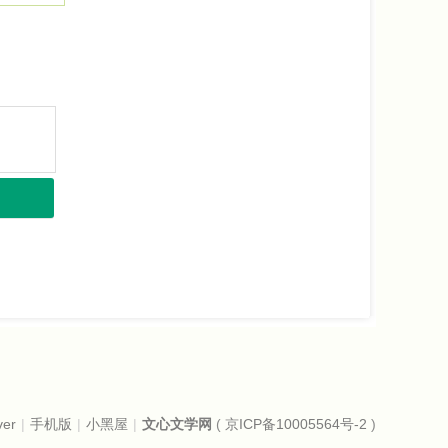
ver
|
手机版
|
小黑屋
|
文心文学网
(
京ICP备10005564号-2
)