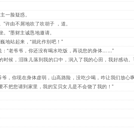
主一脸疑惑。
”许由不屑地吹了吹胡子 ，道。
。”墨财主诚恳地邀请。
巍地站起来，“就此作别吧！”
“老爷爷，你还没有喝水吃饭，再说您的身体……”
的时候，泪珠儿落到我的口中，润入了我的心田，我好感动。
爷爷，你现在身体虚弱，山高路险，没吃少喝，咋让我们放心啊
要不把您请到家里，我的宝贝女儿是不会饶了我的！”