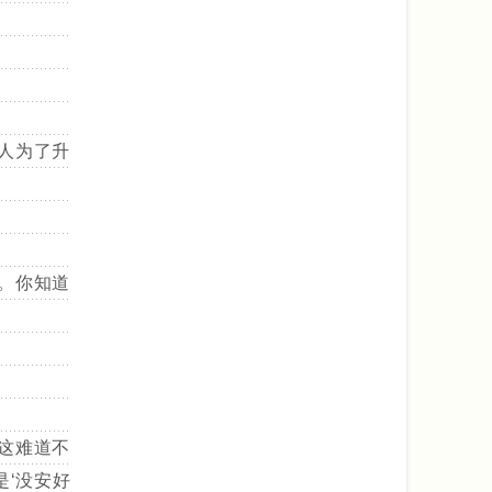
人为了升
。你知道
这难道不
是‘没安好